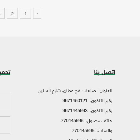
‹
3
2
1
اتصل بنا
تحمي
العنوان:
صنعاء - فج عطان، شارع الستين
رقم التلفون:
9671450121
رقم التلفون:
9671445993
هاتف محمول:
770445995
واتساب:
770445995