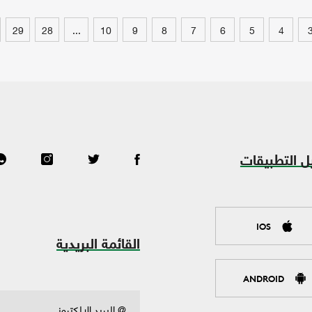
29
28
...
10
9
8
7
6
5
4
ل التطبيقات
IOS
القائمة البريدية
ANDROID