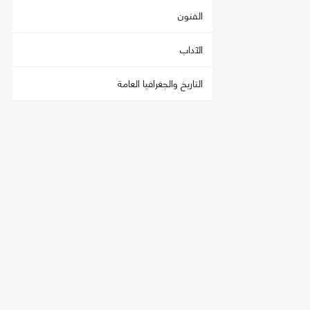
الفنون
الآداب
التاريخ والجغرافيا العامة