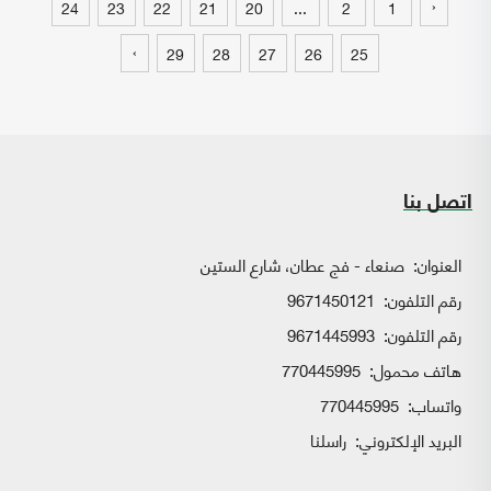
‹
24
23
22
21
20
...
2
1
›
29
28
27
26
25
اتصل بنا
العنوان:
صنعاء - فج عطان، شارع الستين
رقم التلفون:
9671450121
رقم التلفون:
9671445993
هاتف محمول:
770445995
واتساب:
770445995
البريد الإلكتروني:
راسلنا