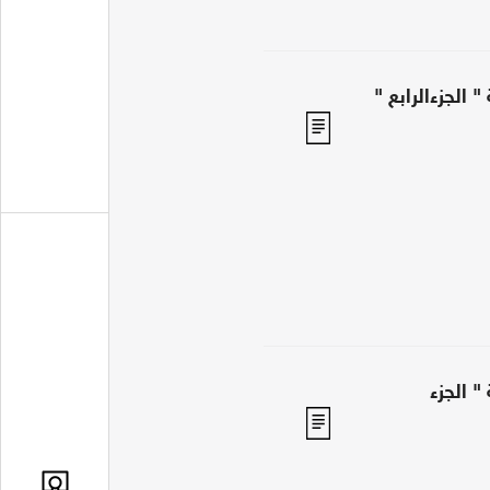
الجزءالرابع "
" الجزء