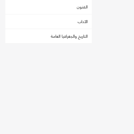
الفنون
الآداب
التاريخ والجغرافيا العامة