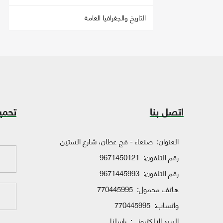
التاريخ والجغرافيا العامة
اتصل بنا
تحمي
العنوان:
صنعاء - فج عطان، شارع الستين
رقم التلفون:
9671450121
رقم التلفون:
9671445993
هاتف محمول:
770445995
واتساب:
770445995
البريد الإلكتروني:
راسلنا