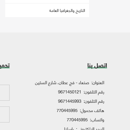
التاريخ والجغرافيا العامة
اتصل بنا
تحمي
العنوان:
صنعاء - فج عطان، شارع الستين
رقم التلفون:
9671450121
رقم التلفون:
9671445993
هاتف محمول:
770445995
واتساب:
770445995
البريد الإلكتروني:
راسلنا