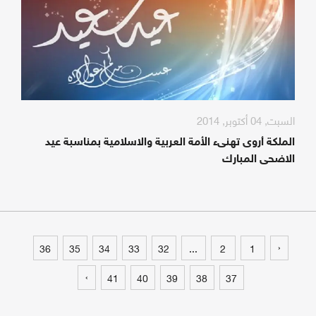
السبت, 04 أكتوبر, 2014
الملكة أروى تهنىء الأمة العربية والاسلامية بمناسبة عيد
الاضحى المبارك
‹
36
35
34
33
32
...
2
1
›
41
40
39
38
37