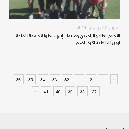
السبت, 27 ديسمبر, 2014
الأحلام بطلا والرافدين وصيفا.. إنتهاء بطولة جامعة الملكة
أروى الداخلية لكرة القدم
‹
36
35
34
33
32
...
2
1
›
41
40
39
38
37