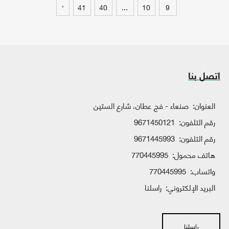
›
41
40
...
10
9
اتصل بنا
العنوان:
صنعاء - فج عطان، شارع الستين
رقم التلفون:
9671450121
رقم التلفون:
9671445993
هاتف محمول:
770445995
واتساب:
770445995
البريد الإلكتروني:
راسلنا
راسلنا