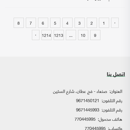
‹
8
7
6
5
4
3
2
1
›
1214
1213
...
10
9
اتصل بنا
العنوان:
صنعاء - فج عطان، شارع الستين
رقم التلفون:
9671450121
رقم التلفون:
9671445993
هاتف محمول:
770445995
واتساب:
770445995