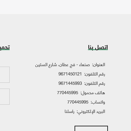
اتصل بنا
تحمي
العنوان:
صنعاء - فج عطان، شارع الستين
رقم التلفون:
9671450121
رقم التلفون:
9671445993
هاتف محمول:
770445995
واتساب:
770445995
البريد الإلكتروني:
راسلنا