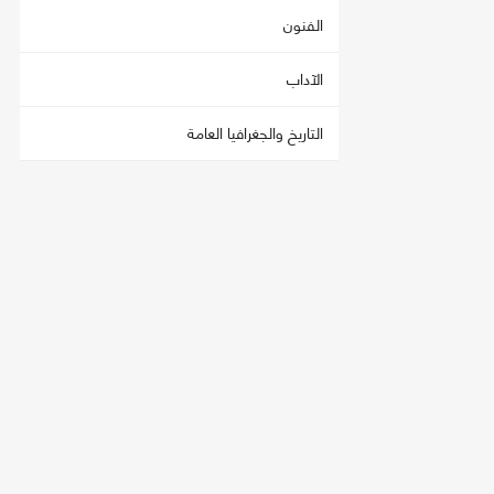
الفنون
الآداب
التاريخ والجغرافيا العامة