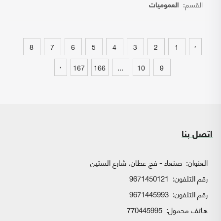
القسم:
العموميات
‹
8
7
6
5
4
3
2
1
›
167
166
...
10
9
اتصل بنا
العنوان:
صنعاء - فج عطان، شارع الستين
رقم التلفون:
9671450121
رقم التلفون:
9671445993
هاتف محمول:
770445995