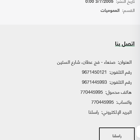
تاريخ النشر:
3/7/2005 0:00
القسم:
العموميات
اتصل بنا
العنوان:
صنعاء - فج عطان، شارع الستين
رقم التلفون:
9671450121
رقم التلفون:
9671445993
هاتف محمول:
770445995
واتساب:
770445995
البريد الإلكتروني:
راسلنا
راسلنا