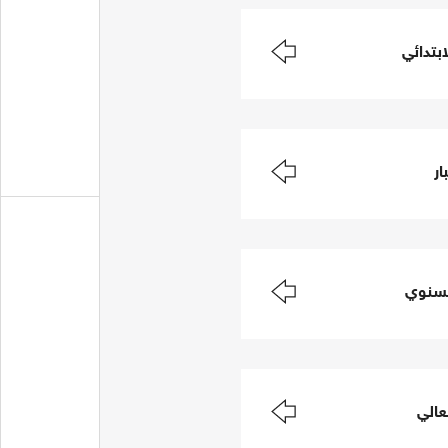
ابتدائي
ار
لسنوي
عالي