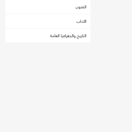
الفنون
الآداب
التاريخ والجغرافيا العامة