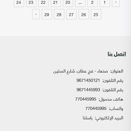
‹
24
23
22
21
20
...
2
1
›
29
28
27
26
25
اتصل بنا
العنوان:
صنعاء - فج عطان، شارع الستين
رقم التلفون:
9671450121
رقم التلفون:
9671445993
هاتف محمول:
770445995
واتساب:
770445995
البريد الإلكتروني:
راسلنا