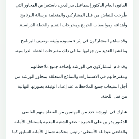
القانون العام الدكتور إسماعيل بدرالدين، باستعراض المحاور التي
طُرحت للنقاش من قبل المشاركين والمتعلقة برسالة البرنامج
وأهدافه ومواصفات الخريج ومخرجات التعلم والخطة الدراسية.
وقد ساهم المشاركون في إثراء مسودة وثيقة توصيف البرنامج
وناقشوا العديد من جوانبها بما في ذلك مقترحات الخطة الدراسية.
وقد قام المشاركون في الورشة بإضافة جميع ملاحظاتهم
ومقترحاتهم في الاستمارات والنماذج المتعلقة بمحاور الورشة من
أجل استيعاب جميع الملاحظات عند إعداد الوثيقة بصورتها النهائية
من قبل اللجنة.
شارك في الورشة عدد من المهتمين من القضاة منهم القاضي
الدكتور بدر بن علي الجمرة - عضو الشعبة المدنية باستئناف الأمانة
والقاضي عبدالله الأسطى - رئيس محكمة شمال الأمانة السابق كما