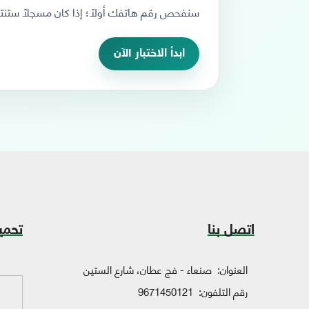
سنفحص رقم هاتفك أولاً؛ إذا كان مسجلاً ستنتقل
ابدأ الاختبار الآن
اتصل بنا
تحمي
العنوان:
صنعاء - فج عطان، شارع الستين
رقم التلفون:
9671450121