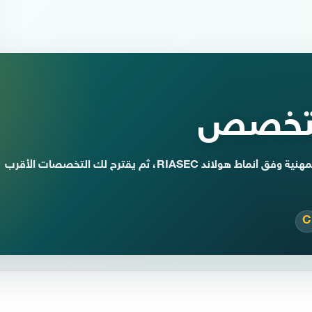
التخصص
اختبار يساعدك على فهم ميولك الدراسية والمهنية وفق أنماط هولاند RIASEC، ثم يقترح لك التخصصات الأقرب
C