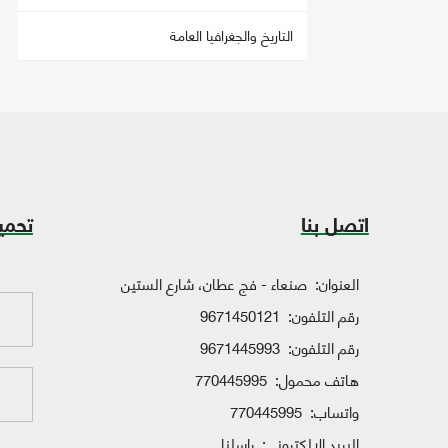
التاريخ والجغرافيا العامة
اتصل بنا
تحمي
العنوان:
صنعاء - فج عطان، شارع الستين
رقم التلفون:
9671450121
رقم التلفون:
9671445993
هاتف محمول:
770445995
واتساب:
770445995
البريد الإلكتروني:
راسلنا