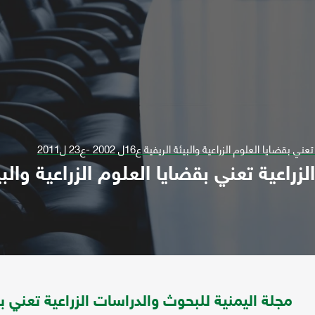
ا العلوم الزراعية والبيئة الريفية ع16ل 2002 -ع23 ل2011
مجلة اليمنية للبحوث والدراسات الزراعية تعني بق