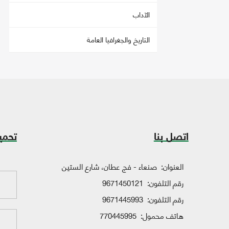
الآداب
التاريخ والجغرافيا العامة
اتصل بنا
تحمي
العنوان:
صنعاء - فج عطان، شارع الستين
رقم التلفون:
9671450121
رقم التلفون:
9671445993
هاتف محمول:
770445995