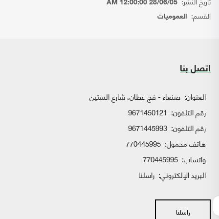
تاريخ النشر:
28/06/05 12:00:00 AM
القسم:
العموميات
اتصل بنا
العنوان:
صنعاء - فج عطان، شارع الستين
رقم التلفون:
9671450121
رقم التلفون:
9671445993
هاتف محمول:
770445995
واتساب:
770445995
البريد الإلكتروني:
راسلنا
راسلنا