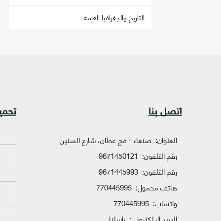
التاريخ والجغرافيا العامة
اتصل بنا
تحمي
العنوان:
صنعاء - فج عطان، شارع الستين
رقم التلفون:
9671450121
رقم التلفون:
9671445993
هاتف محمول:
770445995
واتساب:
770445995
البريد الإلكتروني:
راسلنا