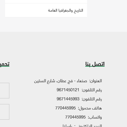
التاريخ والجغرافيا العامة
اتصل بنا
تحمي
العنوان:
صنعاء - فج عطان، شارع الستين
رقم التلفون:
9671450121
رقم التلفون:
9671445993
هاتف محمول:
770445995
واتساب:
770445995
البريد الإلكتروني:
راسلنا