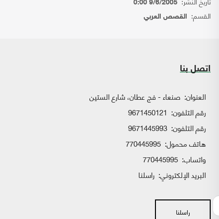
تاريخ النشر:
9/6/2005 0:00
القسم:
القصص العربي
اتصل بنا
العنوان:
صنعاء - فج عطان، شارع الستين
رقم التلفون:
9671450121
رقم التلفون:
9671445993
هاتف محمول:
770445995
واتساب:
770445995
البريد الإلكتروني:
راسلنا
راسلنا