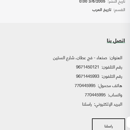
تاريخ النشر:
3/6/2005 0:00
القسم:
تاريخ العرب
اتصل بنا
العنوان:
صنعاء - فج عطان، شارع الستين
رقم التلفون:
9671450121
رقم التلفون:
9671445993
هاتف محمول:
770445995
واتساب:
770445995
البريد الإلكتروني:
راسلنا
راسلنا