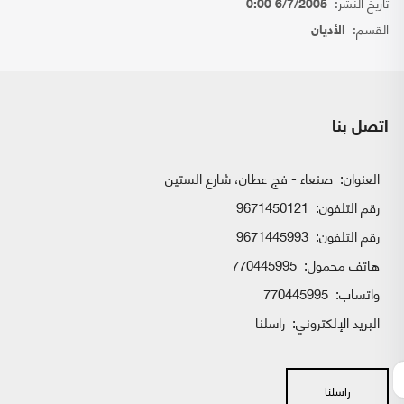
تاريخ النشر:
6/7/2005 0:00
القسم:
الأديان
اتصل بنا
العنوان:
صنعاء - فج عطان، شارع الستين
رقم التلفون:
9671450121
رقم التلفون:
9671445993
هاتف محمول:
770445995
واتساب:
770445995
البريد الإلكتروني:
راسلنا
راسلنا