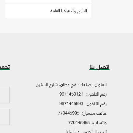
التاريخ والجغرافيا العامة
اتصل بنا
تحمي
العنوان:
صنعاء - فج عطان، شارع الستين
رقم التلفون:
9671450121
رقم التلفون:
9671445993
هاتف محمول:
770445995
واتساب:
770445995
البريد الإلكتروني:
راسلنا