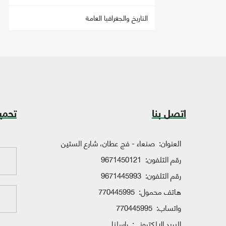
التاريخ والجغرافيا العامة
اتصل بنا
تحمي
العنوان:
صنعاء - فج عطان، شارع الستين
رقم التلفون:
9671450121
رقم التلفون:
9671445993
هاتف محمول:
770445995
واتساب:
770445995
البريد الإلكتروني:
راسلنا