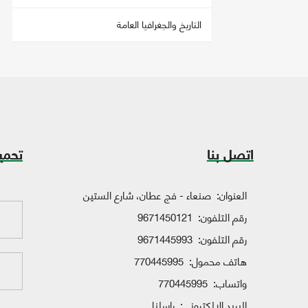
التاريخ والجغرافيا العامة
اتصل بنا
تحمي
العنوان:
صنعاء - فج عطان، شارع الستين
رقم التلفون:
9671450121
رقم التلفون:
9671445993
هاتف محمول:
770445995
واتساب:
770445995
البريد الإلكتروني:
راسلنا