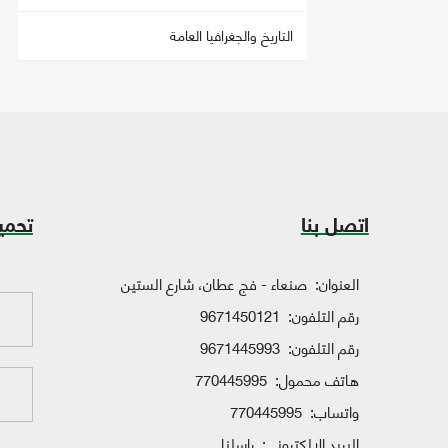
التاريخ والجغرافيا العامة
اتصل بنا
تحمي
العنوان:
صنعاء - فج عطان، شارع الستين
رقم التلفون:
9671450121
رقم التلفون:
9671445993
هاتف محمول:
770445995
واتساب:
770445995
البريد الإلكتروني:
راسلنا