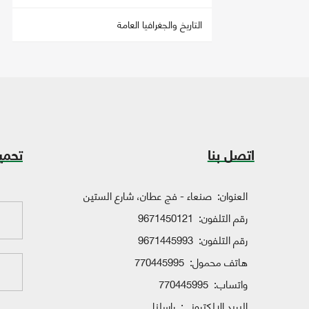
التاريخ والجغرافيا العامة
اتصل بنا
تحمي
العنوان:
صنعاء - فج عطان، شارع الستين
رقم التلفون:
9671450121
رقم التلفون:
9671445993
هاتف محمول:
770445995
واتساب:
770445995
البريد الإلكتروني:
راسلنا