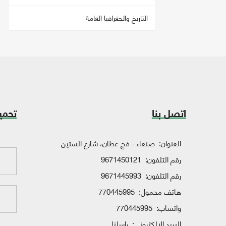
التاريخ والجغرافيا العامة
اتصل بنا
تحمي
العنوان:
صنعاء - فج عطان، شارع الستين
رقم التلفون:
9671450121
رقم التلفون:
9671445993
هاتف محمول:
770445995
واتساب:
770445995
البريد الإلكتروني:
راسلنا