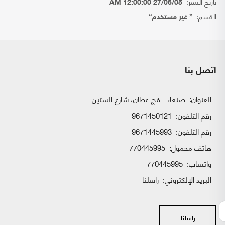
تاريخ النشر:
27/06/05 12:00:00 AM
القسم:
{ غير مستخدم}
اتصل بنا
العنوان:
صنعاء - فج عطان، شارع الستين
رقم التلفون:
9671450121
رقم التلفون:
9671445993
هاتف محمول:
770445995
واتساب:
770445995
البريد الإلكتروني:
راسلنا
راسلنا