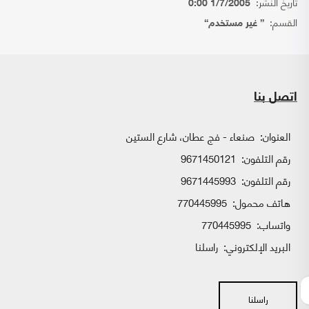
تاريخ النشر:
1/7/2005 0:00
القسم:
{ غير مستخدم}
اتصل بنا
العنوان:
صنعاء - فج عطان، شارع الستين
رقم التلفون:
9671450121
رقم التلفون:
9671445993
هاتف محمول:
770445995
واتساب:
770445995
البريد الإلكتروني:
راسلنا
راسلنا