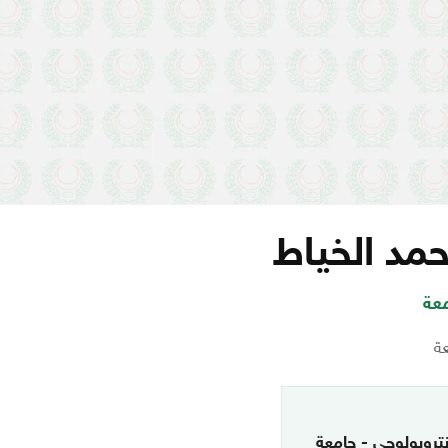
حمد الخياط
عة
عة
نتروبولوجي - جامعة