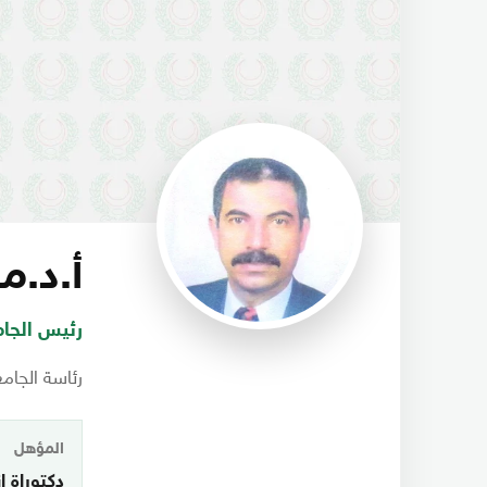
أ.د.م
رئيس الجام
رئاسة الجام
المؤهل
دكتوراة ا