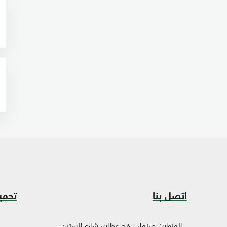
اتصل بنا
تحمي
العنوان:
صنعاء - فج عطان، شارع الستين