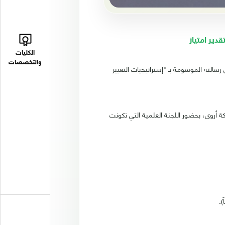
دير امتياز
الكليات
والتخصصات
سالته الموسومة بـ "إستراتيجيات التغيير
برابر 2025م في القاعة الكبرى بجامعة الملكة أروى، بحضور اللجنة العلمية التي تكونت
).