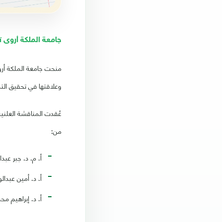
جامعة الملكة أروى ت
منحت جامعة الملكة أروى
وعلاقتها في تحقيق التم
من:
أ. م. د. جبر عبد
أ. د. أمين عبدال
أ. د. إبراهيم مح