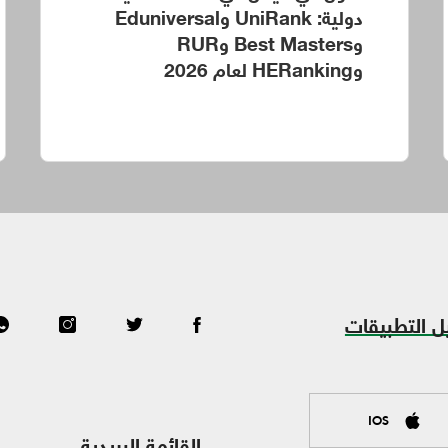
دولية: UniRank وEduniversal
وBest Masters وRUR
وHERanking لعام 2026
ل التطبيقات
IOS
القائمة البريدية