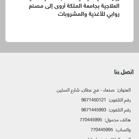
العلاجية بجامعة الملكة أروى إلى مصنع
روابي للأغذية والمشروبات
اتصل بنا
العنوان:
صنعاء - فج عطان، شارع الستين
رقم التلفون:
9671450121
رقم التلفون:
9671445993
هاتف محمول:
770445995
واتساب:
770445995