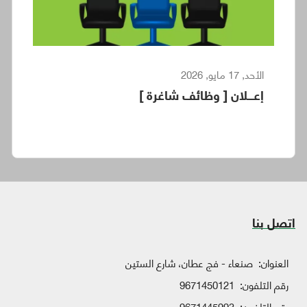
الأحد, 17 مايو, 2026
إعـــلان [ وظائف شاغرة ]
اتصل بنا
العنوان:
صنعاء - فج عطان، شارع الستين
رقم التلفون:
9671450121
رقم التلفون:
9671445993