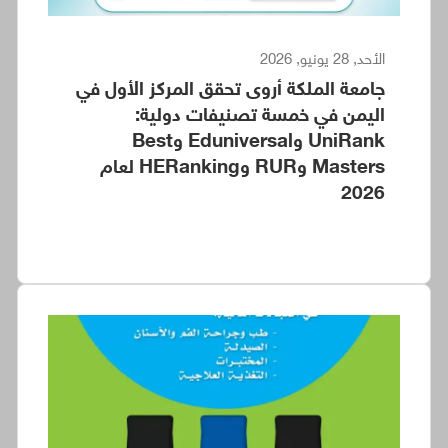
الأحد, 28 يونيو, 2026
جامعة الملكة أروى تحقق المركز الأول في
اليمن في خمسة تصنيفات دولية:
UniRank وEduniversal وBest
Masters وRUR وHERanking لعام
2026