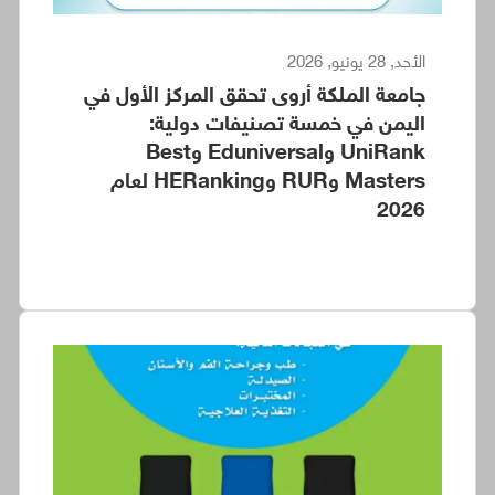
الأحد, 28 يونيو, 2026
جامعة الملكة أروى تحقق المركز الأول في
اليمن في خمسة تصنيفات دولية:
UniRank وEduniversal وBest
Masters وRUR وHERanking لعام
2026