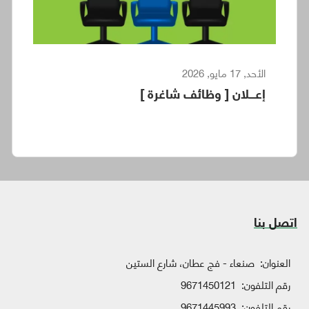
الأحد, 17 مايو, 2026
إعـــلان [ وظائف شاغرة ]
اتصل بنا
العنوان:
صنعاء - فج عطان، شارع الستين
رقم التلفون:
9671450121
رقم التلفون:
9671445993