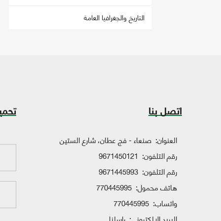
التاريخ والجغرافيا العامة
اتصل بنا
تحمي
العنوان:
صنعاء - فج عطان، شارع الستين
رقم التلفون:
9671450121
رقم التلفون:
9671445993
هاتف محمول:
770445995
واتساب:
770445995
البريد الإلكتروني:
راسلنا