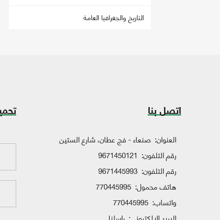
التاريخ والجغرافيا العامة
اتصل بنا
تحمي
العنوان:
صنعاء - فج عطان، شارع الستين
رقم التلفون:
9671450121
رقم التلفون:
9671445993
هاتف محمول:
770445995
واتساب:
770445995
البريد الإلكتروني:
راسلنا