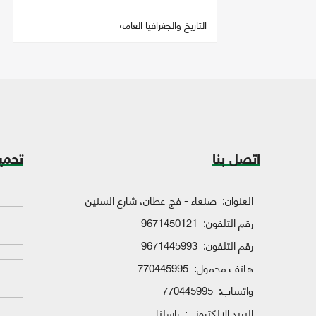
التاريخ والجغرافيا العامة
اتصل بنا
تحمي
العنوان:
صنعاء - فج عطان، شارع الستين
رقم التلفون:
9671450121
رقم التلفون:
9671445993
هاتف محمول:
770445995
واتساب:
770445995
البريد الإلكتروني:
راسلنا