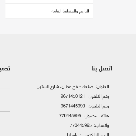
التاريخ والجغرافيا العامة
اتصل بنا
تحمي
العنوان:
صنعاء - فج عطان، شارع الستين
رقم التلفون:
9671450121
رقم التلفون:
9671445993
هاتف محمول:
770445995
واتساب:
770445995
البريد الإلكتروني:
راسلنا