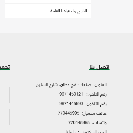
التاريخ والجغرافيا العامة
اتصل بنا
تحمي
العنوان:
صنعاء - فج عطان، شارع الستين
رقم التلفون:
9671450121
رقم التلفون:
9671445993
هاتف محمول:
770445995
واتساب:
770445995
البريد الإلكتروني:
راسلنا