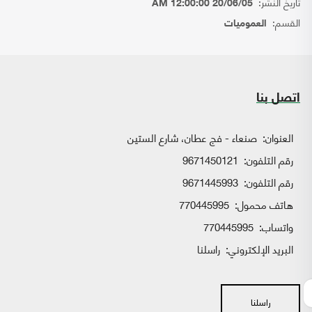
تاريخ النشر:
20/06/05 12:00:00 AM
القسم:
العموميات
اتصل بنا
العنوان:
صنعاء - فج عطان، شارع الستين
رقم التلفون:
9671450121
رقم التلفون:
9671445993
هاتف محمول:
770445995
واتساب:
770445995
البريد الإلكتروني:
راسلنا
راسلنا