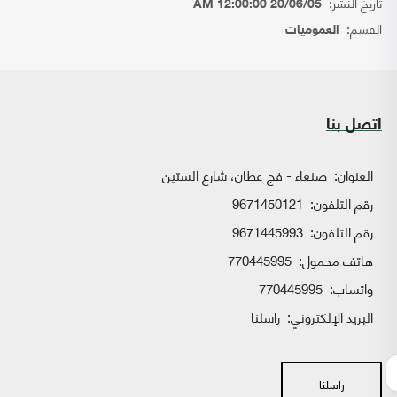
تاريخ النشر:
20/06/05 12:00:00 AM
القسم:
العموميات
اتصل بنا
العنوان:
صنعاء - فج عطان، شارع الستين
رقم التلفون:
9671450121
رقم التلفون:
9671445993
هاتف محمول:
770445995
واتساب:
770445995
البريد الإلكتروني:
راسلنا
راسلنا