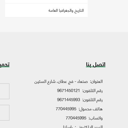
التاريخ والجغرافيا العامة
اتصل بنا
تحمي
العنوان:
صنعاء - فج عطان، شارع الستين
رقم التلفون:
9671450121
رقم التلفون:
9671445993
هاتف محمول:
770445995
واتساب:
770445995
البريد الإلكتروني:
راسلنا