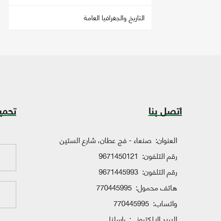
التاريخ والجغرافيا العامة
اتصل بنا
تحمي
العنوان:
صنعاء - فج عطان، شارع الستين
رقم التلفون:
9671450121
رقم التلفون:
9671445993
هاتف محمول:
770445995
واتساب:
770445995
البريد الإلكتروني:
راسلنا