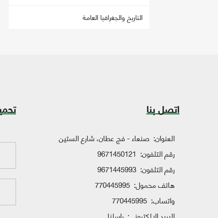
التاريخ والجغرافيا العامة
اتصل بنا
تحمي
العنوان:
صنعاء - فج عطان، شارع الستين
رقم التلفون:
9671450121
رقم التلفون:
9671445993
هاتف محمول:
770445995
واتساب:
770445995
البريد الإلكتروني:
راسلنا