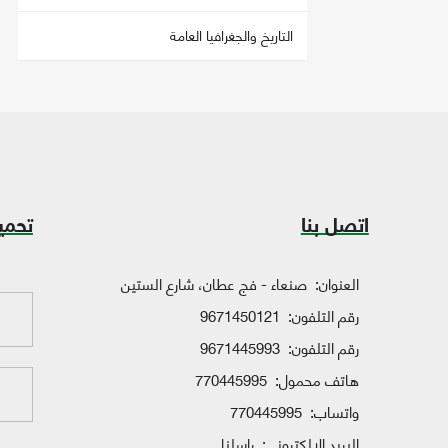
التاريخ والجغرافيا العامة
اتصل بنا
تحمي
العنوان:
صنعاء - فج عطان، شارع الستين
رقم التلفون:
9671450121
رقم التلفون:
9671445993
هاتف محمول:
770445995
واتساب:
770445995
البريد الإلكتروني:
راسلنا