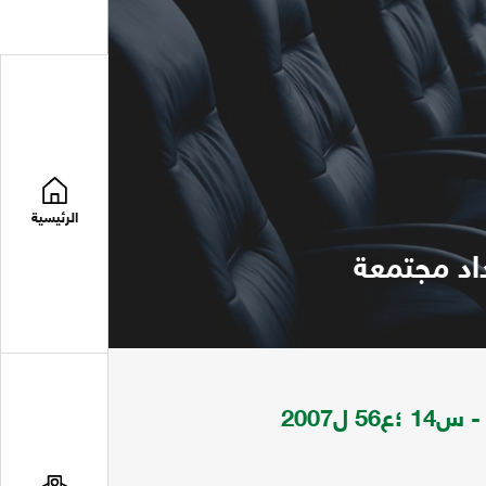
الرئيسية
مجلة افاق الثقافة والتراث *س13 ؛ع50 ل2005 - س14 ؛ع56 ل2007