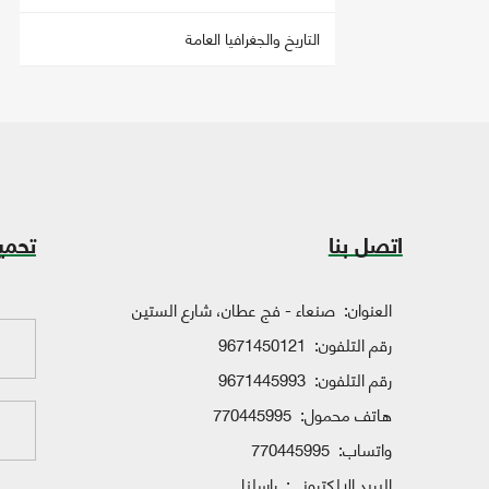
التاريخ والجغرافيا العامة
اتصل بنا
تحمي
العنوان:
صنعاء - فج عطان، شارع الستين
رقم التلفون:
9671450121
رقم التلفون:
9671445993
هاتف محمول:
770445995
واتساب:
770445995
البريد الإلكتروني:
راسلنا