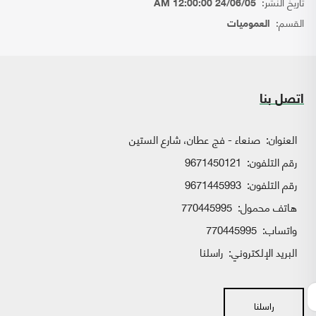
تاريخ النشر:
24/06/05 12:00:00 AM
القسم:
العموميات
اتصل بنا
العنوان:
صنعاء - فج عطان، شارع الستين
رقم التلفون:
9671450121
رقم التلفون:
9671445993
هاتف محمول:
770445995
واتساب:
770445995
البريد الإلكتروني:
راسلنا
راسلنا